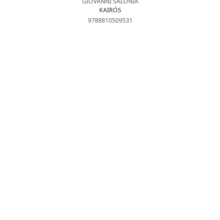
GIOVANNI SALONIA
KAIRÓS
9788810509531