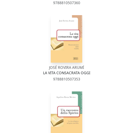
9788810507360
JOSÉ ROVIRA ARUMÍ
LA VITA CONSACRATA OGGI
9788810507353