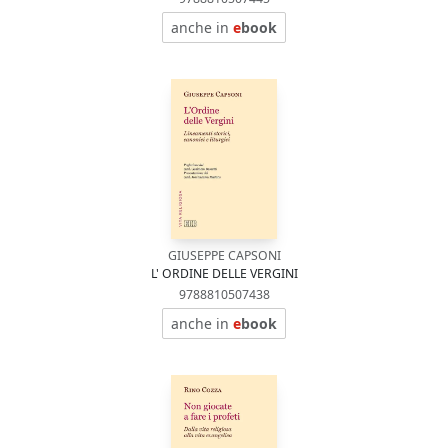
anche in
e
book
GIUSEPPE CAPSONI
L' ORDINE DELLE VERGINI
9788810507438
anche in
e
book