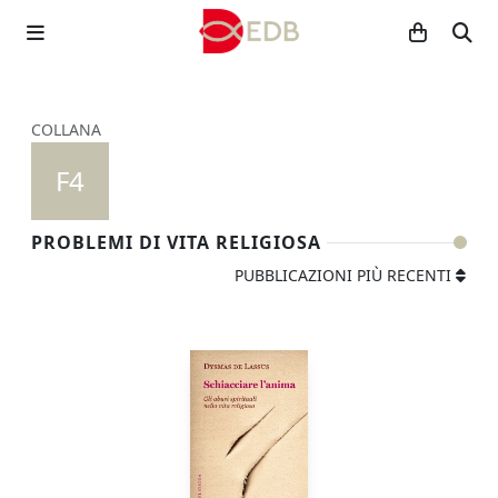
COLLANA
F4
PROBLEMI DI VITA RELIGIOSA
PUBBLICAZIONI PIÙ RECENTI