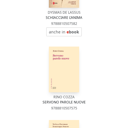
DYSMAS DE LASSUS
SCHIACCIARE L’ANIMA
9788810507582
anche in
e
book
RINO COZZA
SERVONO PAROLE NUOVE
9788810507575