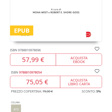
EPUB
ISBN
9788810978696
57,99 €
ACQUISTA
EBOOK
ISBN
9788810978054
75,05 €
ACQUISTA
LIBRO CARTA
PREZZO COPERTINA:
79,00 €
SCONTO:
5%
COLLANA
A15