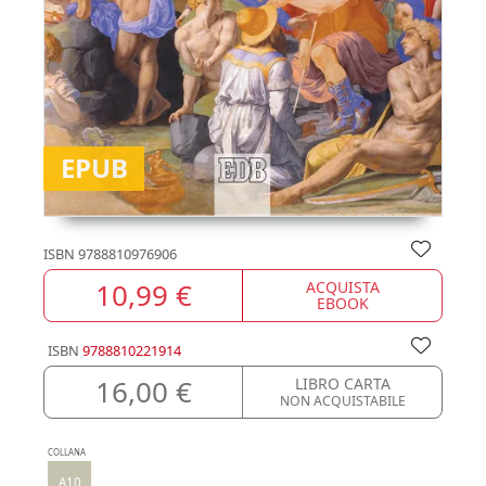
EPUB
ISBN
9788810976906
10,99 €
ACQUISTA
EBOOK
ISBN
9788810221914
16,00 €
LIBRO CARTA
NON ACQUISTABILE
COLLANA
A10