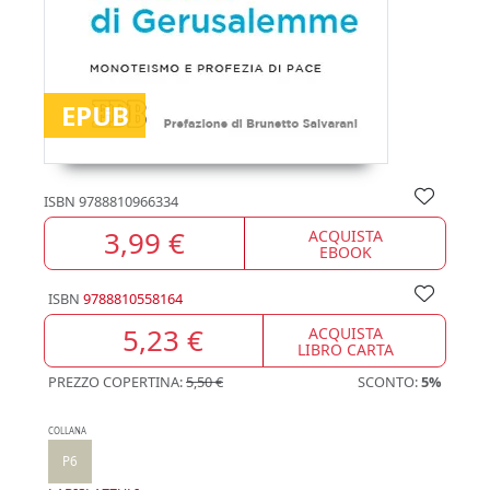
EPUB
ISBN
9788810966334
3,99 €
ACQUISTA
EBOOK
ISBN
9788810558164
5,23 €
ACQUISTA
LIBRO CARTA
PREZZO COPERTINA:
5,50 €
SCONTO:
5%
COLLANA
P6