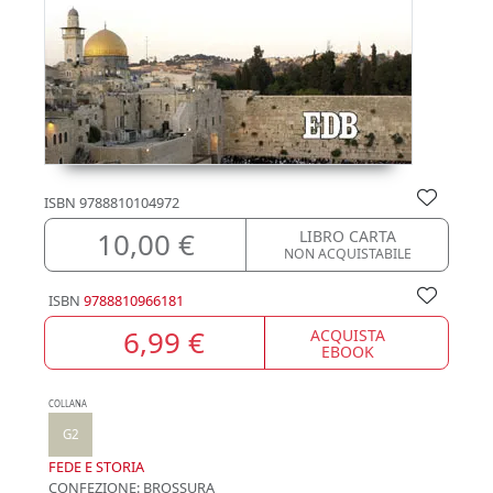
ISBN
9788810104972
10,00 €
LIBRO CARTA
NON ACQUISTABILE
ISBN
9788810966181
6,99 €
ACQUISTA
EBOOK
COLLANA
G2
FEDE E STORIA
CONFEZIONE:
BROSSURA