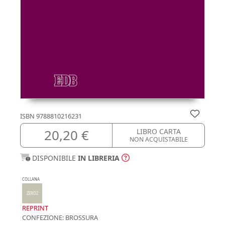
ISBN
9788810216231
20,20 €
LIBRO CARTA
NON ACQUISTABILE
DISPONIBILE
IN LIBRERIA
COLLANA
ZERO2
REPRINT
CONFEZIONE:
BROSSURA