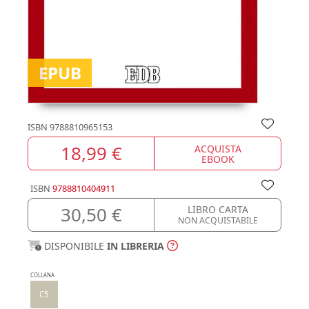
EPUB
ISBN
9788810965153
18,99 €
ACQUISTA
EBOOK
ISBN
9788810404911
30,50 €
LIBRO CARTA
NON ACQUISTABILE
DISPONIBILE
IN LIBRERIA
COLLANA
C5