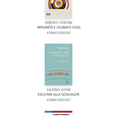
AMEDEO CENCINI
VERGINITÀ E CELIBATO OGGI
9788810508305
SALVINO LEONE
EDUCARE ALLA SESSUALITÀ
9788810505397