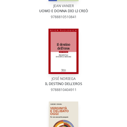
JEAN VANIER
UOMO E DONNA DIO LI CREÒ
9788810510841
JOSÉ NORIEGA
IL DESTINO DELL'EROS
9788810404911