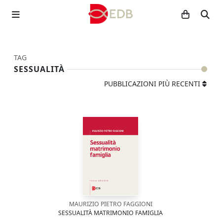
TAG
SESSUALITÀ
PUBBLICAZIONI PIÙ RECENTI
MAURIZIO PIETRO FAGGIONI
SESSUALITÀ MATRIMONIO FAMIGLIA