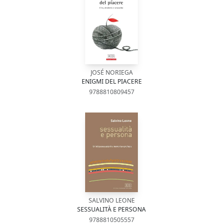
JOSÉ NORIEGA
ENIGMI DEL PIACERE
9788810809457
SALVINO LEONE
SESSUALITÀ E PERSONA
9788810505557