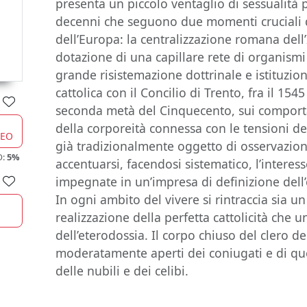
presenta un piccolo ventaglio di sessualità 
decenni che seguono due momenti cruciali de
dell’Europa: la centralizzazione romana dell’
dotazione di una capillare rete di organismi l
grande risistemazione dottrinale e istituzio
cattolica con il Concilio di Trento, fra il 1545
seconda metà del Cinquecento, sui comport
della corporeità connessa con le tensioni de
CEO
già tradizionalmente oggetto di osservazion
O:
5%
accentuarsi, facendosi sistematico, l’interesse
impegnate in un’impresa di definizione dell’
In ogni ambito del vivere si rintraccia sia u
realizzazione della perfetta cattolicità che
dell’eterodossia. Il corpo chiuso del clero d
moderatamente aperti dei coniugati e di que
delle nubili e dei celibi.