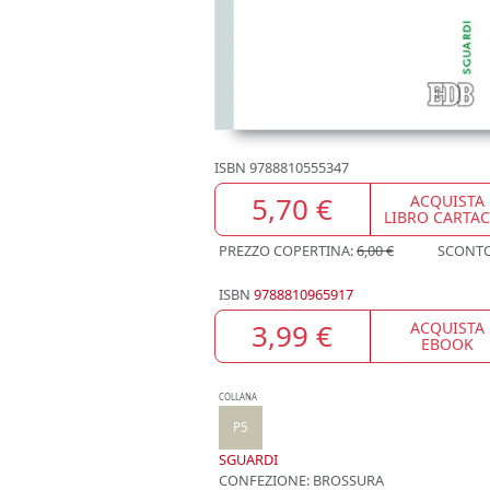
ISBN
9788810555347
5,70 €
ACQUISTA
LIBRO CARTA
PREZZO COPERTINA:
6,00 €
SCONT
ISBN
9788810965917
3,99 €
ACQUISTA
EBOOK
COLLANA
P5
SGUARDI
CONFEZIONE:
BROSSURA