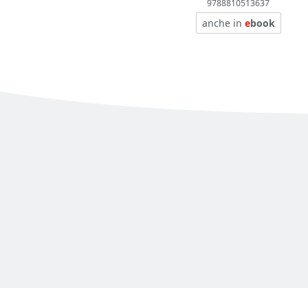
9788810513637
anche in
e
book