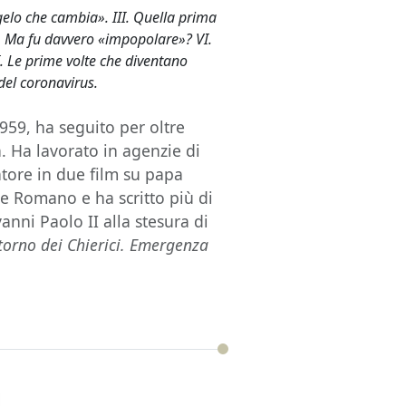
gelo che cambia». III. Quella prima
V. Ma fu davvero «impopolare»? VI.
II. Le prime volte che diventano
 del coronavirus.
1959, ha seguito per oltre
a. Ha lavorato in agenzie di
atore in due film su papa
re Romano e ha scritto più di
anni Paolo II alla stesura di
ritorno dei Chierici. Emergenza