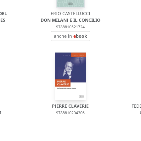
DEL
ERIO CASTELLUCCI
PES
DON MILANI E IL CONCILIO
9788810521724
anche in
e
book
PIERRE CLAVERIE
FED
I
9788810204306