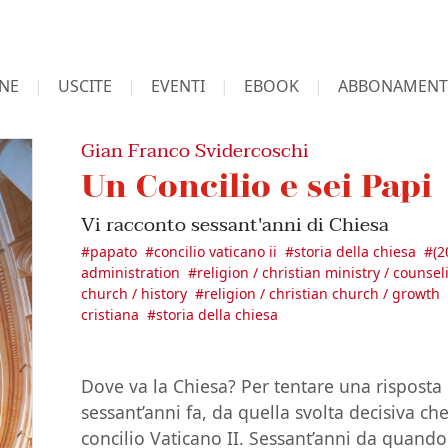
NE
USCITE
EVENTI
EBOOK
ABBONAMENT
Gian Franco Svidercoschi
Un Concilio e sei Papi
Vi racconto sessant'anni di Chiesa
#
papato
#
concilio vaticano ii
#
storia della chiesa
#
(2
administration
#
religion / christian ministry / counse
church / history
#
religion / christian church / growth
cristiana
#
storia della chiesa
Dove va la Chiesa? Per tentare una risposta
sessant’anni fa, da quella svolta decisiva che 
concilio Vaticano II. Sessant’anni da quando