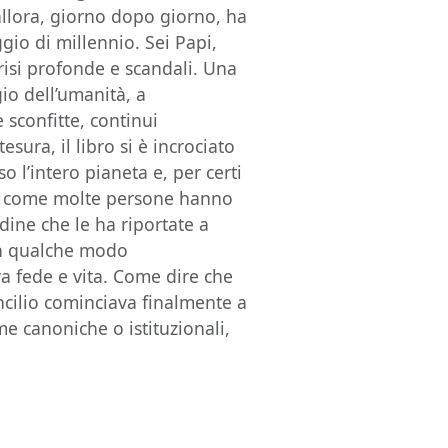
allora, giorno dopo giorno, ha
ggio di millennio. Sei Papi,
risi profonde e scandali. Una
io dell’umanità, a
sconfitte, continui
esura, il libro si è incrociato
o l’intero pianeta e, per certi
 da come molte persone hanno
dine che le ha riportate a
 in qualche modo
a fede e vita. Come dire che
oncilio cominciava finalmente a
rme canoniche o istituzionali,