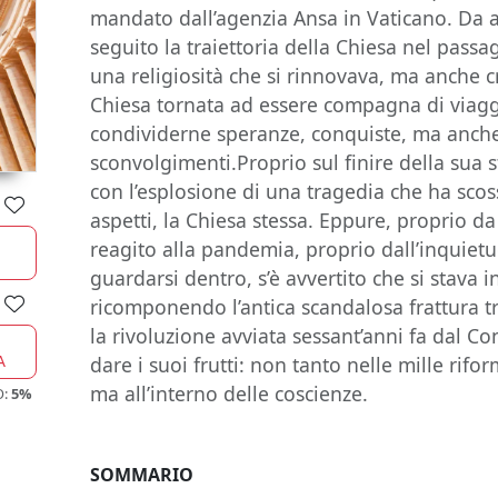
mandato dall’agenzia Ansa in Vaticano. Da 
seguito la traiettoria della Chiesa nel passa
una religiosità che si rinnovava, ma anche c
Chiesa tornata ad essere compagna di viagg
condividerne speranze, conquiste, ma anche 
sconvolgimenti.Proprio sul finire della sua st
con l’esplosione di una tragedia che ha scoss
aspetti, la Chiesa stessa. Eppure, proprio
reagito alla pandemia, proprio dall’inquietu
guardarsi dentro, s’è avvertito che si stava
ricomponendo l’antica scandalosa frattura tr
la rivoluzione avviata sessant’anni fa dal C
A
dare i suoi frutti: non tanto nelle mille rifo
ma all’interno delle coscienze.
O:
5%
SOMMARIO