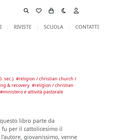
Toggle theme
I
RIVISTE
SCUOLA
CONTATTI
0. sec.)
#
religion / christian church /
ling & recovery
#
religion / christian
#
ministero e attività pastorale
 questo libro parte da
fu per il cattolicesimo il
 l’autore, giovanissimo, venne