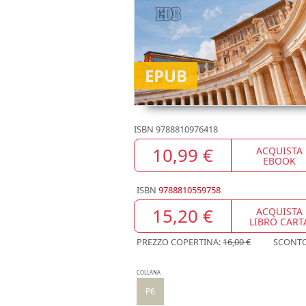
EPUB
ISBN
9788810976418
10,99 €
ACQUISTA
EBOOK
ISBN
9788810559758
15,20 €
ACQUISTA
LIBRO CART
PREZZO COPERTINA:
16,00 €
SCONT
COLLANA
P6