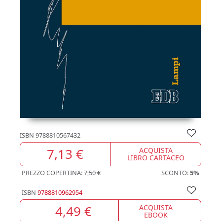
ISBN
9788810567432
7,13 €
ACQUISTA
LIBRO CARTACEO
PREZZO COPERTINA:
7,50 €
SCONTO:
5%
ISBN
9788810962954
4,49 €
ACQUISTA
EBOOK