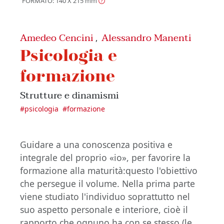
FORMATO: 140 X 215
mm
Amedeo Cencini
Alessandro Manenti
,
Psicologia e
formazione
Strutture e dinamismi
#
psicologia
#
formazione
Guidare a una conoscenza positiva e
integrale del proprio «io», per favorire la
formazione alla maturità:questo l'obiettivo
che persegue il volume. Nella prima parte
viene studiato l'individuo soprattutto nel
suo aspetto personale e interiore, cioè il
rapporto che ognuno ha con se stesso (le