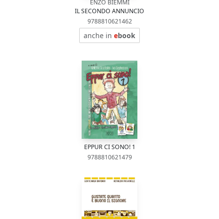
ENZO BIEMMI
IL SECONDO ANNUNCIO
9788810621462
anche in
e
book
EPPUR CI SONO! 1
9788810621479