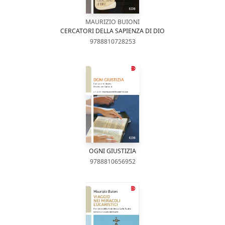
MAURIZIO BUIONI
CERCATORI DELLA SAPIENZA DI DIO
9788810728253
OGNI GIUSTIZIA
9788810656952