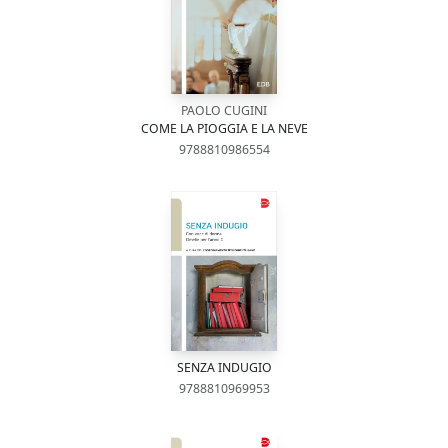
PAOLO CUGINI
COME LA PIOGGIA E LA NEVE
9788810986554
SENZA INDUGIO
9788810969953