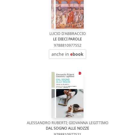
LUCIO D'ABBRACCIO
LE DIECI PAROLE
9788810977552
anche in
e
book
ALESSANDRO RUBERTI; GIOVANNA LEGITTIMO
DAL SOGNO ALLE NOZZE
9788810977521