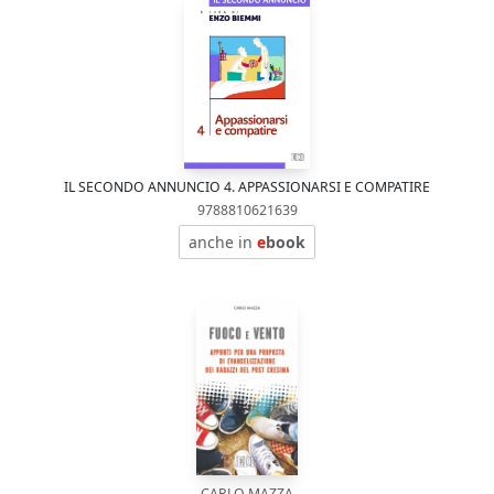
IL SECONDO ANNUNCIO 4. APPASSIONARSI E COMPATIRE
9788810621639
anche in
e
book
CARLO MAZZA