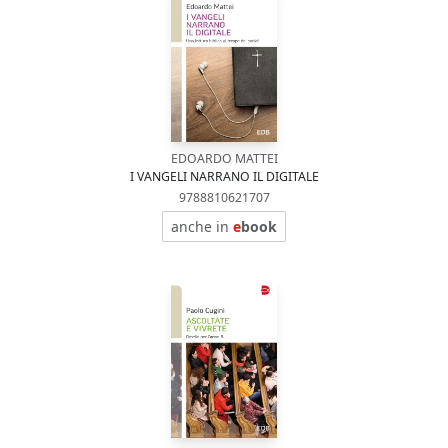
EDOARDO MATTEI
I VANGELI NARRANO IL DIGITALE
9788810621707
anche in
e
book