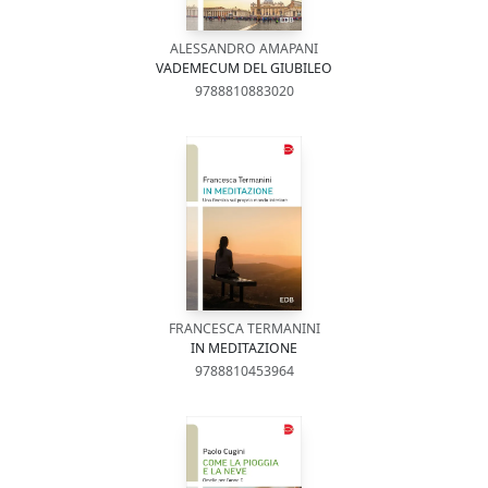
ALESSANDRO AMAPANI
VADEMECUM DEL GIUBILEO
9788810883020
FRANCESCA TERMANINI
IN MEDITAZIONE
9788810453964