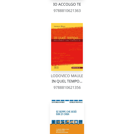
IO ACCOLGO TE
9788810621363
LODOVICO MAULE
IN QUEL TEMPO...
9788810621356