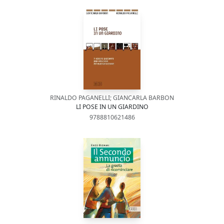
RINALDO PAGANELLI; GIANCARLA BARBON
LI POSE IN UN GIARDINO
9788810621486