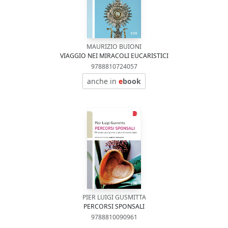
MAURIZIO BUIONI
VIAGGIO NEI MIRACOLI EUCARISTICI
9788810724057
anche in
e
book
PIER LUIGI GUSMITTA
PERCORSI SPONSALI
9788810090961