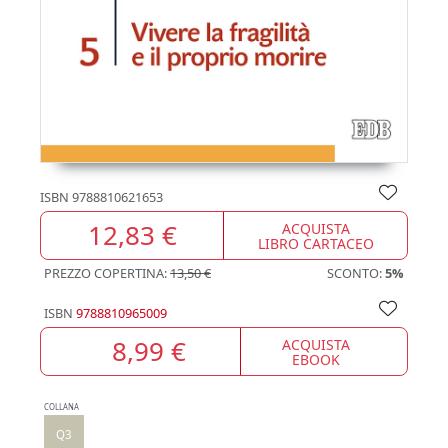
ISBN
9788810621653
12,83 €
ACQUISTA
LIBRO CARTACEO
PREZZO COPERTINA:
13,50 €
SCONTO:
5%
ISBN
9788810965009
8,99 €
ACQUISTA
EBOOK
COLLANA
Q3