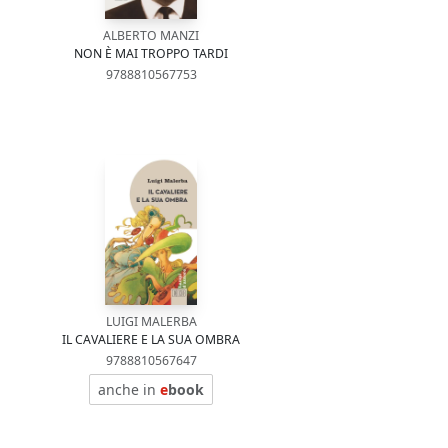
ALBERTO MANZI
NON È MAI TROPPO TARDI
9788810567753
LUIGI MALERBA
IL CAVALIERE E LA SUA OMBRA
9788810567647
anche in
e
book