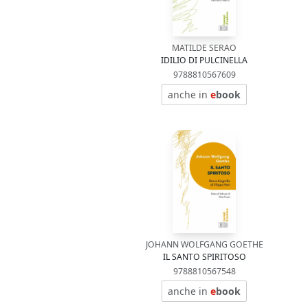
MATILDE SERAO
IDILIO DI PULCINELLA
9788810567609
anche in
e
book
JOHANN WOLFGANG GOETHE
IL SANTO SPIRITOSO
9788810567548
anche in
e
book