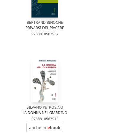
BERTRAND BINOCHE
PRIVARSI DEL PIACERE
9788810567937
SILVANO PETROSINO
LA DONNA NEL GIARDINO
9788810567913
anche in
e
book