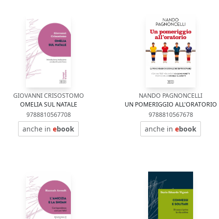
GIOVANNI CRISOSTOMO
NANDO PAGNONCELLI
OMELIA SUL NATALE
UN POMERIGGIO ALL'ORATORIO
9788810567708
9788810567678
anche in
e
book
anche in
e
book