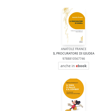
ANATOLE FRANCE
IL PROCURATORE DI GIUDEA
9788810567746
anche in
e
book