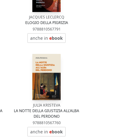
JACQUES LECLERCQ
ELOGIO DELLA PIGRIZIA
9788810567791
anche in
e
book
JULIA KRISTEVA
IA
LA NOTTE DELLA GIUSTIZIA ALL'ALBA
DEL PERDONO
9788810567760
anche in
e
book