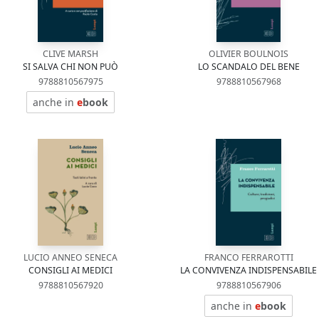
CLIVE MARSH
OLIVIER BOULNOIS
SI SALVA CHI NON PUÒ
LO SCANDALO DEL BENE
9788810567975
9788810567968
anche in
e
book
LUCIO ANNEO SENECA
FRANCO FERRAROTTI
CONSIGLI AI MEDICI
LA CONVIVENZA INDISPENSABILE
9788810567920
9788810567906
anche in
e
book