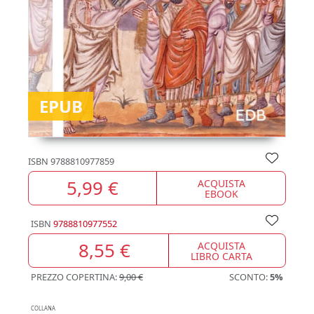
EPUB
ISBN
9788810977859
5,99 €
ACQUISTA
EBOOK
ISBN
9788810977552
8,55 €
ACQUISTA
LIBRO CARTA
PREZZO COPERTINA:
9,00 €
SCONTO:
5%
COLLANA