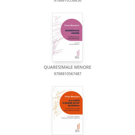
9788810558850
QUARESIMALE MINORE
9788810567487