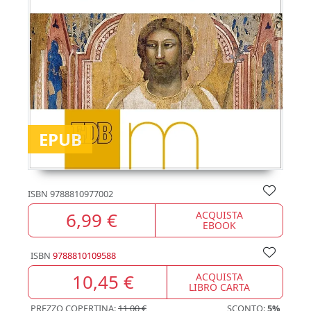
EPUB
ISBN
9788810977002
6,99 €
ACQUISTA
EBOOK
ISBN
9788810109588
10,45 €
ACQUISTA
LIBRO CARTA
PREZZO COPERTINA:
11,00 €
SCONTO:
5%