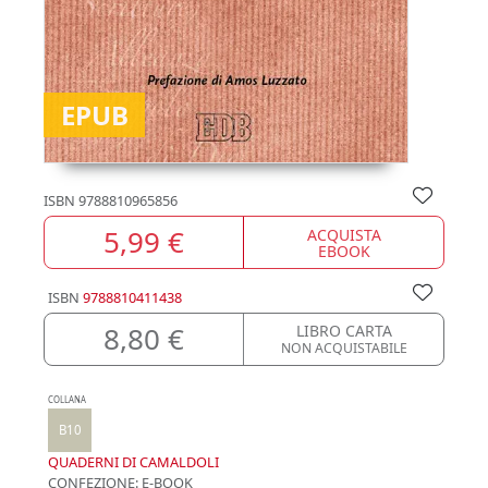
EPUB
ISBN
9788810965856
5,99 €
ACQUISTA
EBOOK
ISBN
9788810411438
8,80 €
LIBRO CARTA
NON ACQUISTABILE
COLLANA
B10
QUADERNI DI CAMALDOLI
CONFEZIONE:
E-BOOK