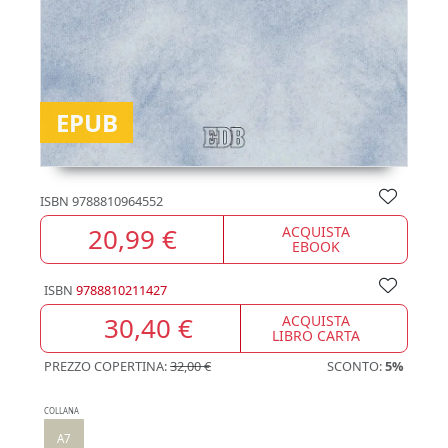
EPUB
ISBN
9788810964552
20,99 €
ACQUISTA
EBOOK
ISBN
9788810211427
30,40 €
ACQUISTA
LIBRO CARTA
PREZZO COPERTINA:
32,00 €
SCONTO:
5%
COLLANA
A7