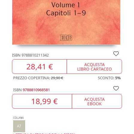
ISBN
9788810211342
28,41 €
ACQUISTA
LIBRO CARTACEO
PREZZO COPERTINA:
29,90 €
SCONTO:
5%
ISBN
9788810968581
18,99 €
ACQUISTA
EBOOK
COLLANA
A7