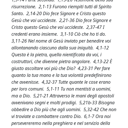
risurrezione. 2,1-13 Furono riempiti tutti di Spirito
Santo. 2,14-20 Dio fece Signore e Cristo questo
Gesù che voi uccideste. 2,21-36 Dio fece Signore e
Cristo questo Gesù che voi uccideste. 2,37-47 I
credenti erano insieme. 3,1-10 Ciò che ho ti do.
3,11-26 Nel nome di Gesù inviato per benedire voi
allontanando ciascuno dalla sua iniquità. 4,1-12
Questa è la pietra, quella nientificata da voi, i
costruttori, che divenne pietra angolare. 4,13-22 È
giusto ascoltare voi più che Dio? 4,23-31 Per fare
quanto la tua mano e la tua volontà predefinirono
che avvenisse. 4,32-37 Tutte quante le cose erano
per loro comuni. 5,1-11 Tu non mentisti a uomini,
ma a Dio. 5,21-21 Attraverso le mani degli apostoli
avvenivano segni e molti prodigi. 5,21b-33 Bisogna
obbedire a Dio più che agli uomini. 5,32-42 Che non
vi troviate a combattere contro Dio. 6,1-7 Ora noi
persevereremo nella preghiera e nel servizio della