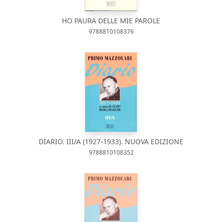
HO PAURA DELLE MIE PAROLE
9788810108376
DIARIO. III/A (1927-1933). NUOVA EDIZIONE
9788810108352