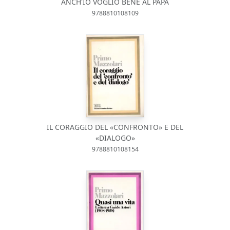
ANCH'IO VOGLIO BENE AL PAPA
9788810108109
IL CORAGGIO DEL «CONFRONTO» E DEL
«DIALOGO»
9788810108154