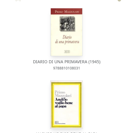
DIARIO DI UNA PRIMAVERA (1945)
9788810108031