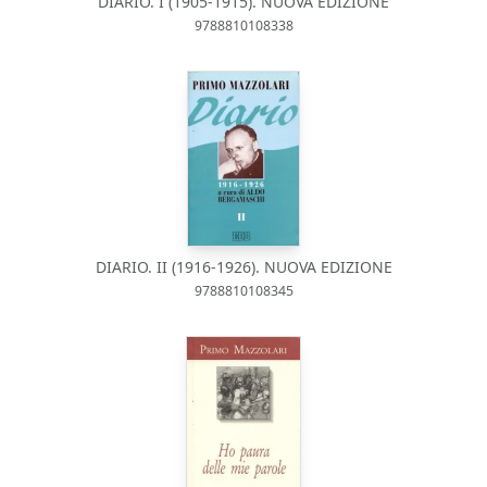
DIARIO. I (1905-1915). NUOVA EDIZIONE
9788810108338
DIARIO. II (1916-1926). NUOVA EDIZIONE
9788810108345