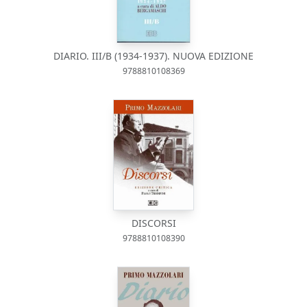
DIARIO. III/B (1934-1937). NUOVA EDIZIONE
9788810108369
DISCORSI
9788810108390