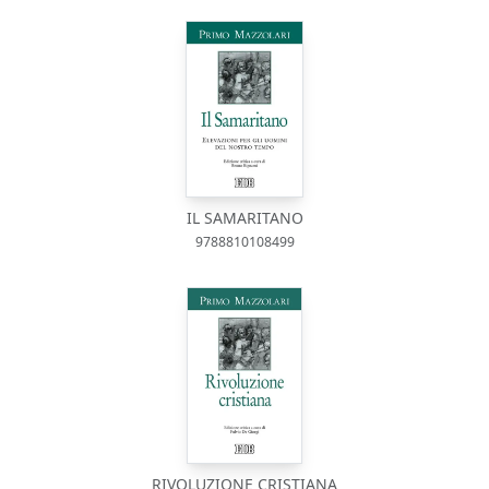
IL SAMARITANO
9788810108499
RIVOLUZIONE CRISTIANA