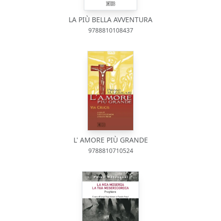
LA PIÙ BELLA AVVENTURA
9788810108437
L' AMORE PIÙ GRANDE
9788810710524