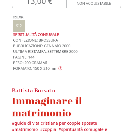
13,00 €
NON ACQUISTABILE
COLLANA
S12
SPIRITUALITÀ CONIUGALE
CONFEZIONE:
BROSSURA
PUBBLICAZIONE:
GENNAIO 2000
ULTIMA RISTAMPA:
SETTEMBRE 2000
PAGINE: 144
PESO: 200 GRAMMI
FORMATO: 150 X 210
mm
Battista Borsato
Immaginare il
matrimonio
#
guide di vita cristiana per coppie sposate
#
matrimonio
#
coppia
#
spiritualità coniugale e