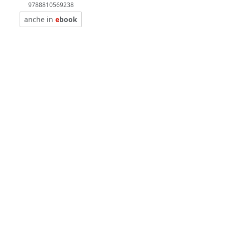
9788810569238
anche in
e
book