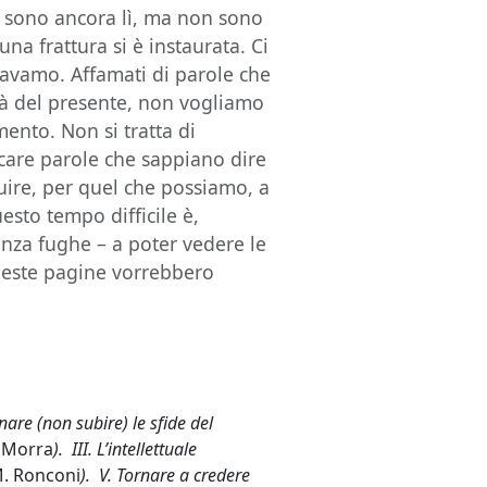
 – sono ancora lì, ma non sono
una frattura si è instaurata. Ci
vamo. Affamati di parole che
ità del presente, non vogliamo
mento. Non si tratta di
rcare parole che sappiano dire
uire, per quel che possiamo, a
esto tempo difficile è,
senza fughe – a poter vedere le
 queste pagine vorrebbero
are (non subire) le sfide del
. Morra
). III. L’intellettuale
. Ronconi
). V. Tornare a credere