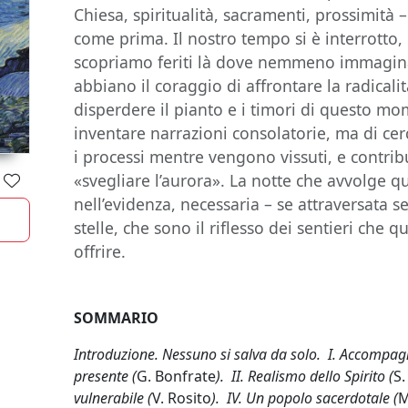
Chiesa, spiritualità, sacramenti, prossimità
come prima. Il nostro tempo si è interrotto, 
scopriamo feriti là dove nemmeno immagina
abbiano il coraggio di affrontare la radical
disperdere il pianto e i timori di questo mo
inventare narrazioni consolatorie, ma di ce
i processi mentre vengono vissuti, e contrib
«svegliare l’aurora». La notte che avvolge qu
nell’evidenza, necessaria – se attraversata 
stelle, che sono il riflesso dei sentieri che
offrire.
SOMMARIO
Introduzione. Nessuno si salva da solo. I. Accompagn
presente (
G. Bonfrate
). II. Realismo dello Spirito (
S
vulnerabile (
V. Rosito
). IV. Un popolo sacerdotale (
M