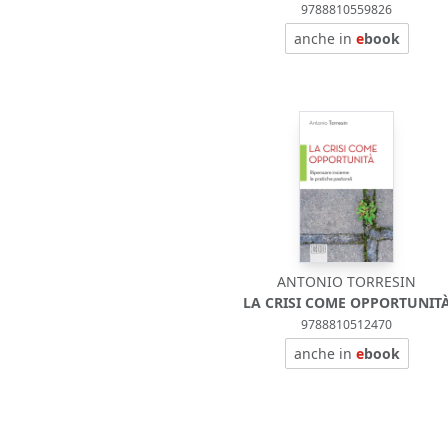
9788810559826
anche in
e
book
ANTONIO TORRESIN
LA CRISI COME OPPORTUNIT
9788810512470
anche in
e
book