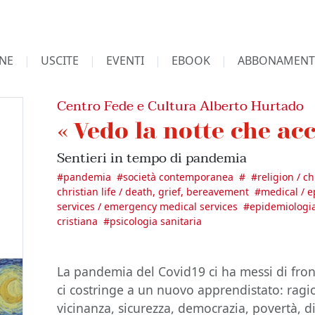
NE
USCITE
EVENTI
EBOOK
ABBONAMENT
Centro Fede e Cultura Alberto Hurtado
« Vedo la notte che acc
Sentieri in tempo di pandemia
#
pandemia
#
società contemporanea
#
#
religion / c
christian life / death, grief, bereavement
#
medical / 
services / emergency medical services
#
epidemiologia
cristiana
#
psicologia sanitaria
La pandemia del Covid19 ci ha messi di fro
ci costringe a un nuovo apprendistato: ragio
vicinanza, sicurezza, democrazia, povertà, d