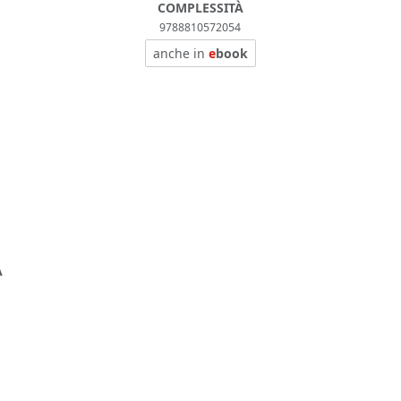
COMPLESSITÀ
9788810572054
anche in
e
book
À