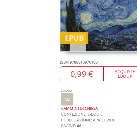
EPUB
ISBN
9788810976180
0,99 €
ACQUISTA
EBOOK
COLLANA
M2
CAMMINI DI CHIESA
CONFEZIONE:
E-BOOK
PUBBLICAZIONE:
APRILE 2020
PAGINE: 46