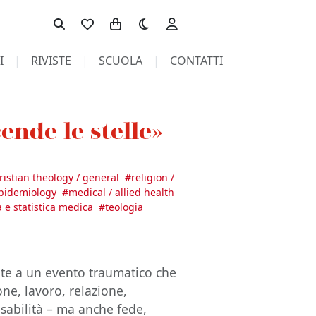
Toggle theme
I
RIVISTE
SCUOLA
CONTATTI
ende le stelle»
hristian theology / general
#
religion /
epidemiology
#
medical / allied health
 e statistica medica
#
teologia
nte a un evento traumatico che
ne, lavoro, relazione,
isabilità – ma anche fede,