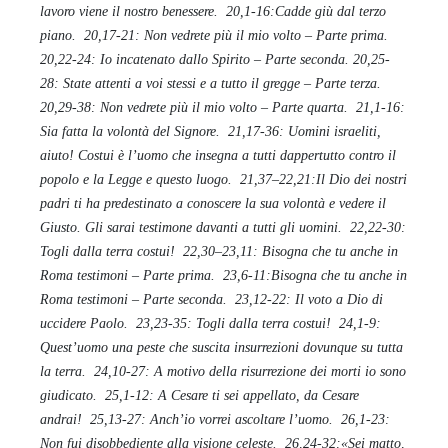
lavoro viene il nostro benessere.
20,1-16:Cadde giù dal terzo
piano.
20,17-21: Non vedrete più il mio volto – Parte prima.
20,22-24: Io incatenato dallo Spirito – Parte seconda.
20,25-
28: State attenti a voi stessi e a tutto il gregge – Parte terza.
20,29-38: Non vedrete più il mio volto – Parte quarta.
21,1-16:
Sia fatta la volontà del Signore.
21,17-36: Uomini israeliti,
aiuto! Costui è l’uomo che insegna a tutti dappertutto contro il
popolo e la Legge e questo luogo.
21,37–22,21:Il Dio dei nostri
padri ti ha predestinato a conoscere la sua volontà e vedere il
Giusto. Gli sarai testimone davanti a tutti gli uomini.
22,22-30:
Togli dalla terra costui!
22,30–23,11: Bisogna che tu anche in
Roma testimoni – Parte prima.
23,6-11:Bisogna che tu anche in
Roma testimoni – Parte seconda.
23,12-22: Il voto a Dio di
uccidere Paolo.
23,23-35: Togli dalla terra costui!
24,1-9:
Quest’uomo una peste che suscita insurrezioni dovunque su tutta
la terra.
24,10-27: A motivo della risurrezione dei morti io sono
giudicato.
25,1-12: A Cesare ti sei appellato, da Cesare
andrai!
25,13-27: Anch’io vorrei ascoltare l’uomo.
26,1-23:
Non fui disobbediente alla visione celeste.
26,24-32:«Sei matto,