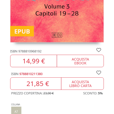
EPUB
ISBN
9788810968192
14,99 €
ACQUISTA
EBOOK
ISBN
9788810211380
21,85 €
ACQUISTA
LIBRO CARTA
PREZZO COPERTINA:
23,00 €
SCONTO:
5%
COLLANA
A7