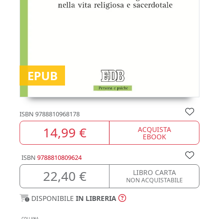
EPUB
ISBN
9788810968178
14,99 €
ACQUISTA
EBOOK
ISBN
9788810809624
22,40 €
LIBRO CARTA
NON ACQUISTABILE
DISPONIBILE
IN LIBRERIA