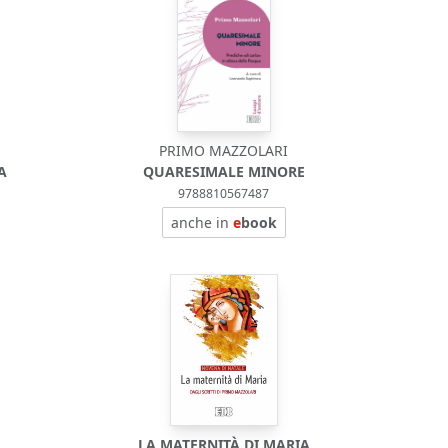
O
PRIMO MAZZOLARI
A
QUARESIMALE MINORE
9788810567487
anche in
e
book
LA MATERNITÀ DI MARIA