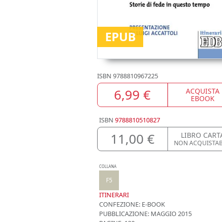
EPUB
ISBN
9788810967225
6,99 €
ACQUISTA
EBOOK
ISBN
9788810510827
11,00 €
LIBRO CART
NON ACQUISTAB
COLLANA
F5
ITINERARI
CONFEZIONE:
E-BOOK
PUBBLICAZIONE:
MAGGIO 2015