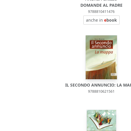
DOMANDE AL PADRE
9788810411476
anche in
e
book
IL SECONDO ANNUNCIO: LA MA
9788810621561