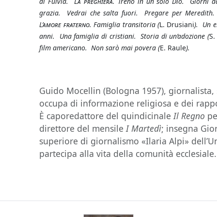
di Fulvia.
La preghiera.
Treno in un solo Dio. Giorni d
grazia. Vedrai che salta fuori. Pregare per Meredith
L’amore fraterno
. Famiglia transitoria (
L. Drusiani
). Un 
anni. Una famiglia di cristiani. Storia di un’adozione (
S.
film americano. Non sarò mai povera (
E. Raule
).
Guido Mocellin (Bologna 1957), giornalista, s
occupa di informazione religiosa e dei rapport
È caporedattore del quindicinale
Il Regno
pe
direttore del mensile
I Martedì
; insegna Gio
superiore di giornalismo «Ilaria Alpi» dell’U
partecipa alla vita della comunità ecclesial