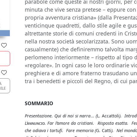
parabole come queste ai nostri giorni, per 
minuta che vive senza pretese – eppure con
propria avventura cristiana» (dalla Presentazi
venticinque quadretti, dallo stile agile e gu
altrettante storie di comuni credenti in Crist
nella nostra società secolarizzata. Sono uo
casualmente) che definiremmo talvolta marg
perlomeno interiormente – rispetto al tipo d
«regolare». In ogni caso le loro ordinarie v
preghiera e di amore fraterno trasudano un
tra i benedetti e piccoli del Regno, di cui pa
A
ILE
SOMMARIO
Presentazione. Qui di noi si narra
...
(
L. Accattoli
).
Introd
L’annuncio.
Far l’amore da cristiani. Risposta esatta. F
che odiava i tartufi. Fare memoria (
G. Catti
). Nel mondo