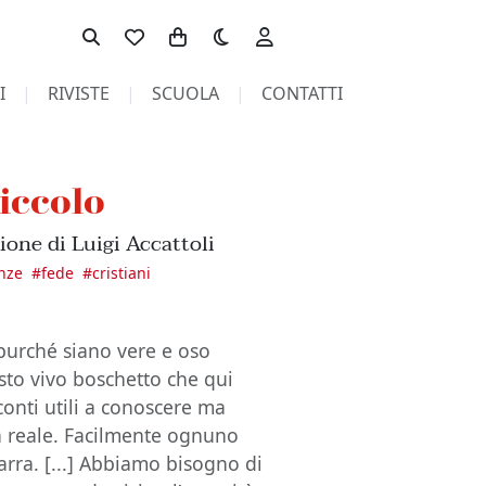
Toggle theme
I
RIVISTE
SCUOLA
CONTATTI
iccolo
ione di Luigi Accattoli
nze
#
fede
#
cristiani
 purché siano vere e oso
esto vivo boschetto che qui
conti utili a conoscere ma
ta reale. Facilmente ognuno
arra. [...] Abbiamo bisogno di