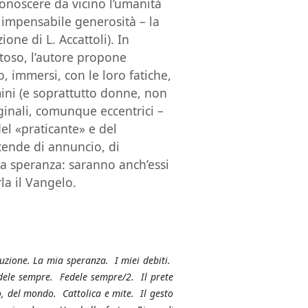
conoscere da vicino l’umanità
 impensabile generosità – la
one di L. Accattoli). In
stoso, l’autore propone
o, immersi, con le loro fatiche,
mini (e soprattutto donne, non
inali, comunque eccentrici –
el «praticante» e del
icende di annuncio, di
a speranza: saranno anch’essi
rla il Vangelo.
uzione. La mia speranza. I miei debiti.
edele sempre. Fedele sempre/2. Il prete
, del mondo. Cattolica e mite. Il gesto