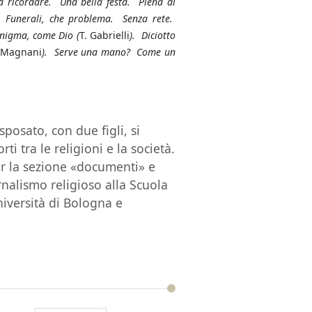
a ricordare. Una bella festa. Piena di
. Funerali, che problema. Senza rete.
enigma, come Dio (
T. Gabrielli
). Diciotto
 Magnani
). Serve una mano? Come un
posato, con due figli, si
i tra le religioni e la società.
r la sezione «documenti» e
rnalismo religioso alla Scuola
niversità di Bologna e
e.