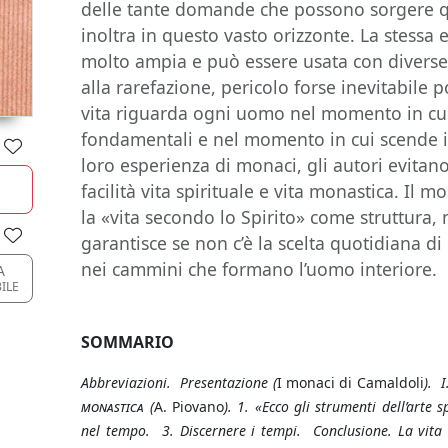
delle tante domande che possono sorgere qu
inoltra in questo vasto orizzonte. La stessa 
molto ampia e può essere usata con diverse
alla rarefazione, pericolo forse inevitabile
vita riguarda ogni uomo nel momento in c
fondamentali e nel momento in cui scende in
loro esperienza di monaci, gli autori evitano
facilità vita spirituale e vita monastica. Il
la «vita secondo lo Spirito» come struttura
garantisce se non c’è la scelta quotidiana di 
nei cammini che formano l’uomo interiore.
A
ILE
SOMMARIO
Abbreviazioni. Presentazione (
I monaci di Camaldoli
). I
monastica
(
A. Piovano
). 1. «Ecco gli strumenti dell’arte s
nel tempo. 3. Discernere i tempi. Conclusione. La vita 