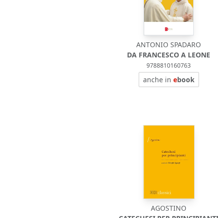
ANTONIO SPADARO
DA FRANCESCO A LEONE
9788810160763
anche in
e
book
AGOSTINO