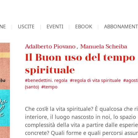
NE
USCITE
EVENTI
EBOOK
ABBONAMENT
Adalberto Piovano
Manuela Scheiba
,
Il Buon uso del tempo 
spirituale
#
benedettini. regola
#
regola di vita spirituale
#
agost
(santo)
#
tempo
Che cos’è la vita spirituale? È qualcosa che
interiore, il luogo nascosto in noi, lo spazio
complessità della vita a partire dalle esper
concrete? Quali forme e quali percorsi ass