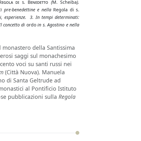
Regola di s. Benedetto
(
M. Scheiba
).
nti pre-benedettine e nella
Regola di s.
vi, esperienze. 3. In tempi determinati:
Il concetto di
ordo
in s. Agostino e nella
 monastero della Santissima
merosi saggi sul monachesimo
ecento voci su santi russi nei
um
(Città Nuova). Manuela
no di Santa Geltrude ad
nastici al Pontificio Istituto
se pubblicazioni sulla
Regola