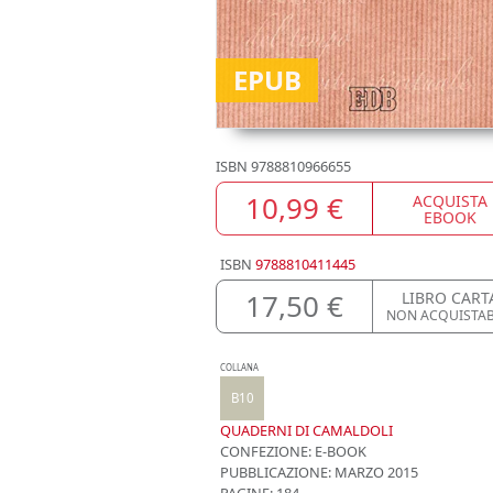
EPUB
ISBN
9788810966655
10,99 €
ACQUISTA
EBOOK
ISBN
9788810411445
17,50 €
LIBRO CART
NON ACQUISTAB
COLLANA
B10
QUADERNI DI CAMALDOLI
CONFEZIONE:
E-BOOK
PUBBLICAZIONE:
MARZO 2015