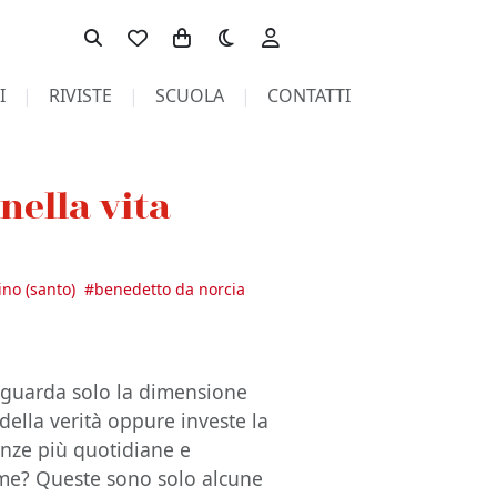
Toggle theme
I
RIVISTE
SCUOLA
CONTATTI
nella vita
ino (santo)
#
benedetto da norcia
 riguarda solo la dimensione
 della verità oppure investe la
ienze più quotidiane e
ume? Queste sono solo alcune