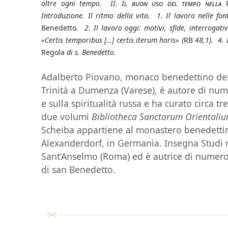
oltre ogni tempo. II.
Il buon uso del tempo nella
Introduzione. Il ritmo della vita. 1. Il lavoro nelle fo
Benedetto
. 2. Il lavoro oggi: motivi, sfide, interrogati
«Certis temporibus […] certis iterum horis» (
RB
48,1). 4. 
Regola
di s. Benedetto.
Adalberto Piovano, monaco benedettino del
Trinità a Dumenza (Varese), è autore di nu
e sulla spiritualità russa e ha curato circa tr
due volumi
Bibliotheca Sanctorum Orientali
Scheiba appartiene al monastero benedetti
Alexanderdorf, in Germania. Insegna Studi mo
Sant’Anselmo (Roma) ed è autrice di numero
di san Benedetto.