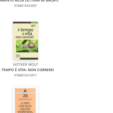
MENTO ALLA LETTERA AI GALATI
9788810453087
NOTKER WOLF
L TEMPO È VITA: NON CORRERE!
9788810510971