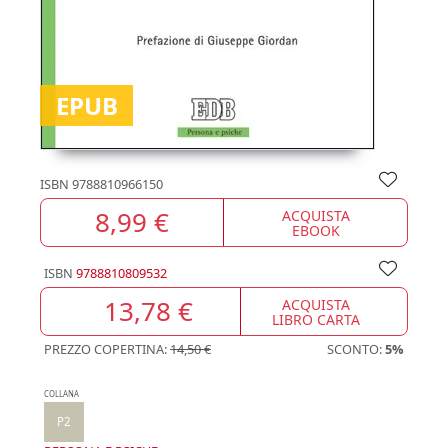
EPUB
ISBN
9788810966150
8,99 €
ACQUISTA
EBOOK
ISBN
9788810809532
13,78 €
ACQUISTA
LIBRO CARTA
PREZZO COPERTINA:
14,50 €
SCONTO:
5%
COLLANA
P2