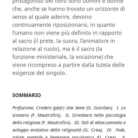
protagonisti del libro sono uomini e donne
che, anche se hanno trovato un orizzonte di
senso al quale aderire, devono
continuamente riposizionarsi, in quanto
l’umano non viene più definito in rapporto
al sacro (il prete, la suora, l’animatore in
relazione al ruolo), ma è il sacro (la
funzione ministeriale, la vocazione) che
viene ricompreso a partire dalla tutela delle
esigenze del singolo.
SOMMARIO
Prefazione. Credere (p)e(r) star bene (
G. Giordan
). I. Lo
scenario (
F. Mastrofini
). II. Orientarsi nella psicologia
della religione (
F. Mastrofini
). III. Stili di attaccamento e
sviluppo evolutivo della religiosità (
G. Crea
). IV. Fede,
salute mentale e benessere psicologico (
G. Crea
). V.