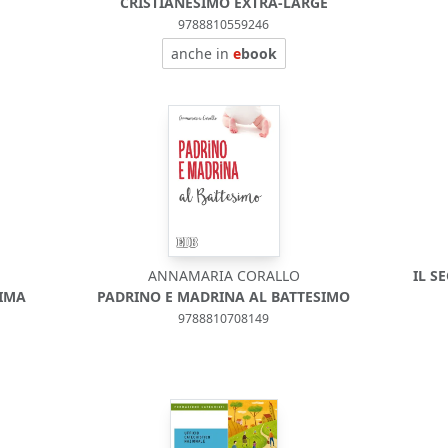
CRISTIANESIMO EXTRA-LARGE
9788810559246
anche in
e
book
ANNAMARIA CORALLO
IL S
SIMA
PADRINO E MADRINA AL BATTESIMO
9788810708149