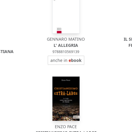
GENNARO MATINO
IL 
L' ALLEGRIA
F
STIANA
9788810569139
anche in
e
book
ENZO PACE