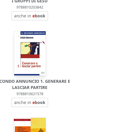
I GRUPPI DI GESÙ
9788810203842
anche in
e
book
ECONDO ANNUNCIO 1. GENERARE E
LASCIAR PARTIRE
9788810621578
anche in
e
book