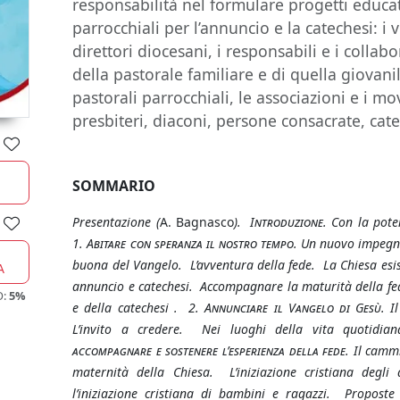
responsabilità nel formulare progetti educat
parrocchiali per l’annuncio e la catechesi: i v
direttori diocesani, i responsabili e i collabo
della pastorale familiare e di quella giovanile
pastorali parrocchiali, le associazioni e i mo
presbiteri, diaconi, persone consacrate, cate
SOMMARIO
Presentazione (
A. Bagnasco
).
Introduzione.
Con la poten
1. Abitare con speranza il nostro tempo.
Un nuovo impegno
buona del Vangelo. L’avventura della fede. La Chiesa esi
A
annuncio e catechesi. Accompagnare la maturità della fed
O:
5%
e della catechesi .
2. Annunciare il Vangelo di Gesù.
Il
L’invito a credere. Nei luoghi della vita quotidi
accompagnare e sostenere l’esperienza della fede
. Il cammi
maternità della Chiesa. L’iniziazione cristiana degli 
l’iniziazione cristiana di bambini e ragazzi. Propost