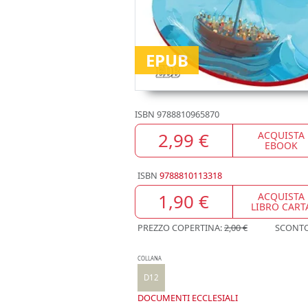
EPUB
ISBN
9788810965870
2,99 €
ACQUISTA
EBOOK
ISBN
9788810113318
1,90 €
ACQUISTA
LIBRO CART
PREZZO COPERTINA:
2,00 €
SCONT
COLLANA
D12
DOCUMENTI ECCLESIALI