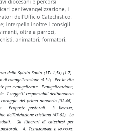
ivi diocesani e percorsi
icari per l’evangelizzazione, i
ratori dell’Ufficio Catechistico,
; interpella inoltre i consigli
vimenti, oltre a parroci,
chisti, animatori, formatori.
za dello Spirito Santo
(1Ts 1,5a) (1-7
).
 di evangelizzazione
(8-31).
Per la vita
ste per evangelizzare. Evangelizzazione,
e. I soggetti responsabili dell’annuncio
 coraggio del primo annuncio (32-46).
ana. Proposte pastorali.
3. Iniziare,
no dell’iniziazione cristiana
(47-62). La
adulti. Gli itinerari di catechesi per
e pastorali.
4. Testimoniare e narrare.