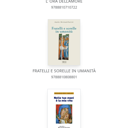
L' ORA DELL'AMORE
9788810710722
FRATELLI E SORELLE IN UMANITÀ
9788810808801