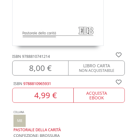
ISBN
9788810741214
8,00 €
LIBRO CARTA
NON ACQUISTABILE
ISBN
9788810965931
4,99 €
ACQUISTA
EBOOK
COLLANA
M8
PASTORALE DELLA CARITÀ
CONFEZIONE:
BROSSURA