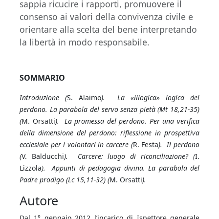
sappia ricucire i rapporti, promuovere il
consenso ai valori della convivenza civile e
orientare alla scelta del bene interpretando
la libertà in modo responsabile.
SOMMARIO
Introduzione (
S. Alaimo
). La «illogica» logica del
perdono. La parabola del servo senza pietà (Mt 18,21-35)
(
M. Orsatti
). La promessa del perdono. Per una verifica
della dimensione del perdono: riflessione in prospettiva
ecclesiale per i volontari in carcere (
R. Festa
). Il perdono
(
V. Balducchi
). Carcere: luogo di riconciliazione? (
I.
Lizzola
). Appunti di pedagogia divina. La parabola del
Padre prodigo (Lc 15,11-32) (
M. Orsatti
).
Autore
Dal 1° gennaio 2012 l’incarico di Ispettore generale