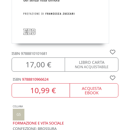
ISBN
9788810101681
17,00 €
LIBRO CARTA
NON ACQUISTABILE
ISBN
9788810966624
10,99 €
ACQUISTA
EBOOK
COLLANA
G5
FORMAZIONE E VITA SOCIALE
CONFEZIONE:
BROSSURA