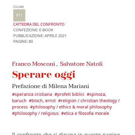
COLLANA
P11
CATTEDRA DEL CONFRONTO
CONFEZIONE:
E-BOOK
PUBBLICAZIONE:
APRILE 2021
PAGINE: 80
Franco Mosconi
Salvatore Natoli
,
Sperare oggi
Prefazione di Milena Mariani
#
speranza cristiana
#
profeti biblici
#
spinoza,
baruch
#
bloch, ernst
#
religion / christian theology /
process
#
philosophy / ethics & moral philosophy
#
philosophy / religious
#
etica e filosofia morale
Il confronto che si dipana in queste pagine