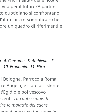
dalla «normalità» delle nostre
 vita per il futuro?A partire
ico quotidiano si confrontano
’altra laica e scientifica – che
tore un quadro di riferimenti e
ro. 4. Consumo. 5. Ambiente. 6.
à. 10. Economia. 11. Etica.
 di Bologna. Parroco a Roma
rre Angela, è stato assistente
nt'Egidio e poi vescovo
recenti:
La confessione. Il
ire le malattie del cuore.
erai il prossimo tuo come te