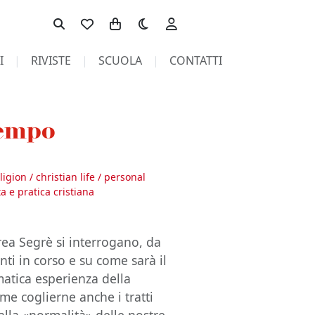
Toggle theme
I
RIVISTE
SCUOLA
CONTATTI
tempo
ligion / christian life / personal
ta e pratica cristiana
rea Segrè si interrogano, da
nti in corso e su come sarà il
atica esperienza della
e coglierne anche i tratti