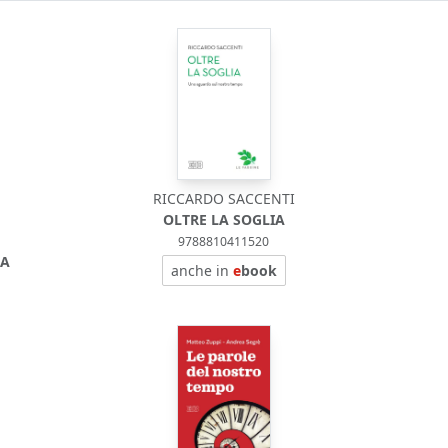
RICCARDO SACCENTI
OLTRE LA SOGLIA
9788810411520
ZA
anche in
e
book