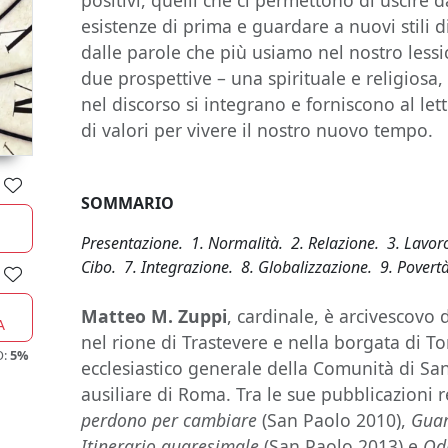
positivi, quelli che ci permettono di uscire 
esistenze di prima e guardare a nuovi stili di
dalle parole che più usiamo nel nostro less
due prospettive – una spirituale e religiosa, l
nel discorso si integrano e forniscono al let
di valori per vivere il nostro nuovo tempo.
SOMMARIO
Presentazione. 1. Normalità. 2. Relazione. 3. Lavo
Cibo. 7. Integrazione. 8. Globalizzazione. 9. Povert
Matteo M. Zuppi
, cardinale, è arcivescovo
A
nel rione di Trastevere e nella borgata di To
O:
5%
ecclesiastico generale della Comunità di Sa
ausiliare di Roma. Tra le sue pubblicazioni 
perdono per cambiare
(San Paolo 2010),
Guar
Itinerario quaresimale
(San Paolo 2013) e
Odi