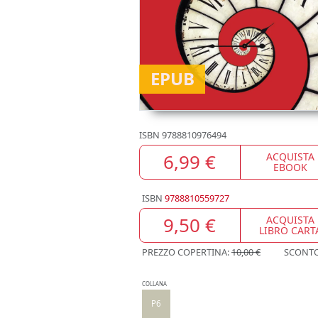
EPUB
ISBN
9788810976494
6,99 €
ACQUISTA
EBOOK
ISBN
9788810559727
9,50 €
ACQUISTA
LIBRO CART
PREZZO COPERTINA:
10,00 €
SCONT
COLLANA
P6