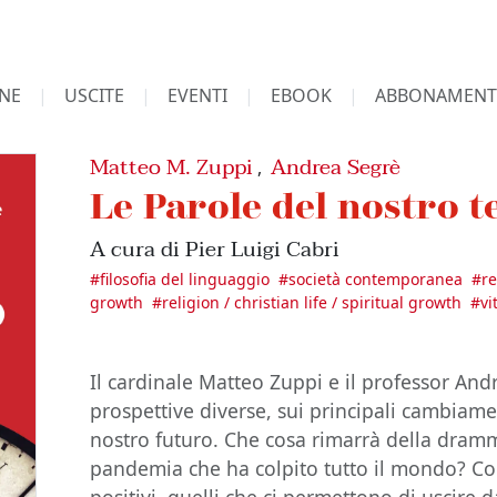
NE
USCITE
EVENTI
EBOOK
ABBONAMENT
Matteo M. Zuppi
Andrea Segrè
,
Le Parole del nostro 
A cura di Pier Luigi Cabri
#
filosofia del linguaggio
#
società contemporanea
#
re
growth
#
religion / christian life / spiritual growth
#
vi
Il cardinale Matteo Zuppi e il professor And
prospettive diverse, sui principali cambiame
nostro futuro. Che cosa rimarrà della dramm
pandemia che ha colpito tutto il mondo? Com