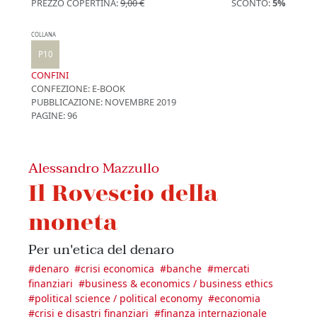
PREZZO COPERTINA:
9,00 €
SCONTO:
5%
COLLANA
P10
CONFINI
CONFEZIONE:
E-BOOK
PUBBLICAZIONE:
NOVEMBRE 2019
PAGINE: 96
Alessandro Mazzullo
Il Rovescio della
moneta
Per un'etica del denaro
#
denaro
#
crisi economica
#
banche
#
mercati
finanziari
#
business & economics / business ethics
#
political science / political economy
#
economia
#
crisi e disastri finanziari
#
finanza internazionale