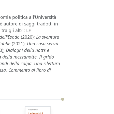
omia politica all’Università
è autore di saggi tradotti in
ra gli altri: L
e
 dell’Esodo
(2020);
La sventura
Giobbe
(2021);
Una casa senza
0);
Dialoghi della notte e
a della mezzanotte. Il grido
andi della colpa. Una rilettura
essa. Commento al libro di