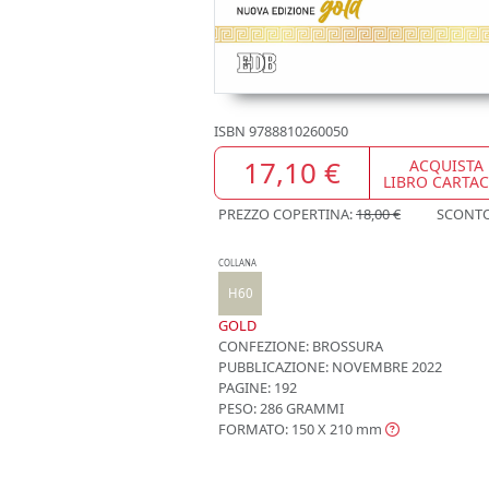
ISBN
9788810260050
17,10 €
ACQUISTA
LIBRO CARTA
PREZZO COPERTINA:
18,00 €
SCONT
COLLANA
H60
GOLD
CONFEZIONE:
BROSSURA
PUBBLICAZIONE:
NOVEMBRE 2022
PAGINE: 192
PESO: 286 GRAMMI
FORMATO: 150 X 210
mm