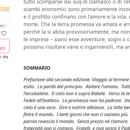
tutto scomparse dai suq di Damasco o di Teh
scambi economici sono primariamente incont
e il profitto confinano con l’amore e la vita,
morte. Che la terra promessa va amata e ar
perché la si abita provvisoriamente, ma non l
le imprese – siano esse avventure, sogni o 
possono risultare vane e ingannevoli, ma an
CEO
O:
5%
SOMMARIO
Prefazione alla seconda edizione. Viaggio al termine
esilio. La parità dal principio. Abitare l’umano. Tutti
l’arcobaleno. Il cielo non è sopra Babele. Verso la ter
Fedeli all’Inatteso. La promessa non ha padroni. Inso
cielo è una voce. Dire e nutrire alleanza. La lotta b
finire il mondo. I tanti giorni che non ci saziano più
parola rovescia il mondo. Senza prezzo né clamore. G
fraternità non si compra. Fratelli, e mai senza il Pa