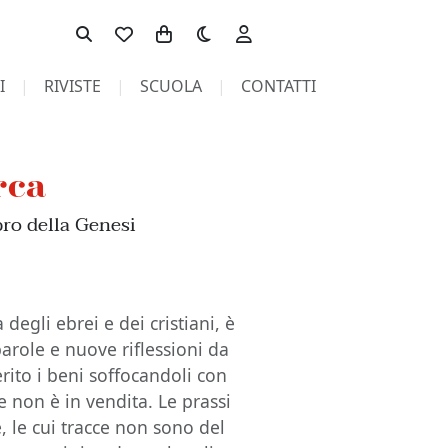
Toggle theme
I
RIVISTE
SCUOLA
CONTATTI
rca
bro della Genesi
 degli ebrei e dei cristiani, è
arole e nuove riflessioni da
rito i beni soffocandoli con
he non è in vendita. Le prassi
e, le cui tracce non sono del