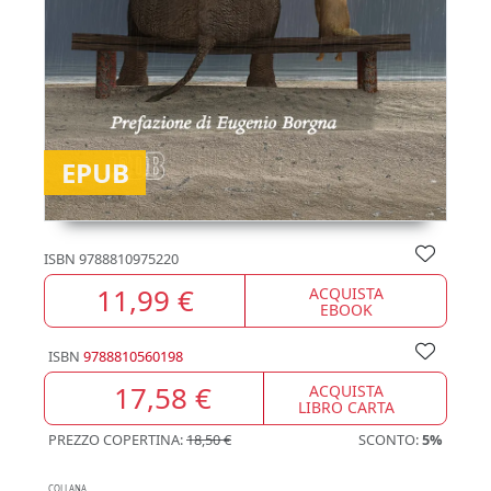
EPUB
ISBN
9788810975220
11,99 €
ACQUISTA
EBOOK
ISBN
9788810560198
17,58 €
ACQUISTA
LIBRO CARTA
PREZZO COPERTINA:
18,50 €
SCONTO:
5%
COLLANA