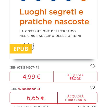
EPUB
ISBN
9788810967478
4,99 €
ACQUISTA
EBOOK
ISBN
9788810558423
6,65 €
ACQUISTA
LIBRO CARTA
PREZZO COPERTINA:
7,00 €
SCONTO:
5%