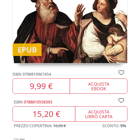
EPUB
ISBN
9788810967454
9,99 €
ACQUISTA
EBOOK
ISBN
9788810558393
15,20 €
ACQUISTA
LIBRO CARTA
PREZZO COPERTINA:
16,00 €
SCONTO:
5%
COLLANA