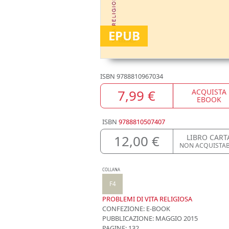
EPUB
ISBN
9788810967034
7,99 €
ACQUISTA
EBOOK
ISBN
9788810507407
12,00 €
LIBRO CART
NON ACQUISTAB
COLLANA
F4
PROBLEMI DI VITA RELIGIOSA
CONFEZIONE:
E-BOOK
PUBBLICAZIONE:
MAGGIO 2015
PAGINE: 132