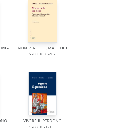
A MIA
NON PERFETTI, MA FELICI
9788810507407
DONO
VIVERE IL PERDONO
9788810712153