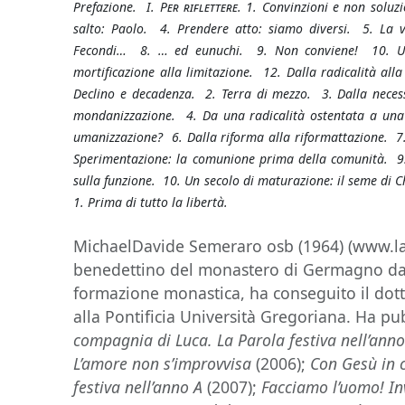
Prefazione. I.
Per riflettere
. 1. Convinzioni e non soluz
salto: Paolo. 4. Prendere atto: siamo diversi. 5. La 
Fecondi… 8. … ed eunuchi. 9. Non conviene! 10. Un’
mortificazione alla limitazione. 12. Dalla radicalità alla
Declino e decadenza. 2. Terra di mezzo. 3. Dalla necess
mondanizzazione. 4. Da una radicalità ostentata a una p
umanizzazione? 6. Dalla riforma alla riformattazione. 7.
Sperimentazione: la comunione prima della comunità. 9.
sulla funzione. 10. Un secolo di maturazione: il seme di C
1. Prima di tutto la libertà.
MichaelDavide Semeraro osb (1964) (www.lav
benedettino del monastero di Germagno dal
formazione monastica, ha conseguito il dott
alla Pontificia Università Gregoriana. Ha p
compagnia di Luca. La Parola festiva nell’anno
L’amore non s’improvvisa
(2006);
Con Gesù in 
festiva nell’anno A
(2007);
Facciamo l’uomo! In