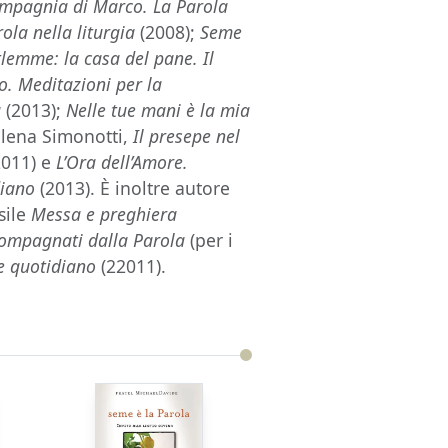
mpagnia di Marco. La Parola
rola nella liturgia
(2008);
Seme
lemme: la casa del pane. Il
o. Meditazioni per la
à
(2013);
Nelle tue mani è la mia
ilena Simonotti,
Il presepe nel
2011) e
L’Ora dell’Amore.
diano
(2013). È inoltre autore
nsile
Messa e preghiera
ompagnati dalla Parola
(per i
e quotidiano
(22011).