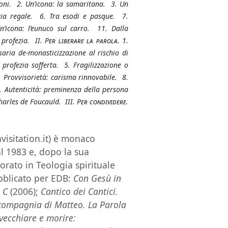
ioni. 2. Un’icona: la samaritana. 3. Un
via regale. 6. Tra esodi e pasque. 7.
icona: l’eunuco sul carro. 11. Dalla
 profezia. II.
Per liberare la parola
. 1.
aria de-monasticizzazione al rischio di
rofezia sofferta. 5. Fragilizzazione o
 Provvisorietà: carisma rinnovabile. 8.
 Autenticità: preminenza della persona
harles de Foucauld. III.
Per condividere
.
isitation.it) è monaco
 1983 e, dopo la sua
orato in Teologia spirituale
ubblicato per EDB:
Con Gesù in
 C
(2006);
Cantico dei Cantici.
compagnia di Matteo. La Parola
vecchiare e morire: