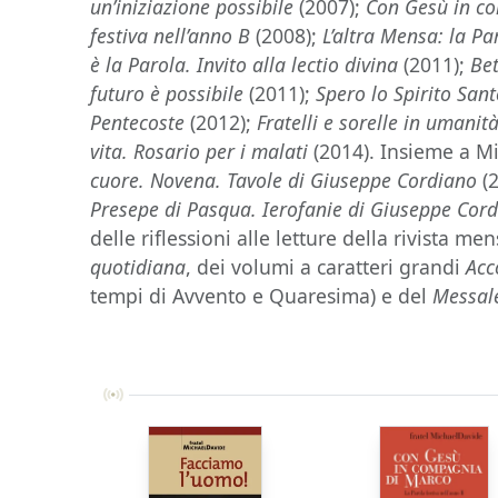
un’iniziazione possibile
(2007);
Con Gesù in co
festiva nell’anno B
(2008);
L’altra Mensa: la Pa
è la Parola. Invito alla lectio divina
(2011);
Bet
futuro è possibile
(2011);
Spero lo Spirito Sant
Pentecoste
(2012);
Fratelli e sorelle in umanit
vita. Rosario per i malati
(2014). Insieme a M
cuore. Novena. Tavole di Giuseppe Cordiano
(
Presepe di Pasqua. Ierofanie di Giuseppe Cor
delle riflessioni alle letture della rivista me
quotidiana
, dei volumi a caratteri grandi
Acc
tempi di Avvento e Quaresima) e del
Messal