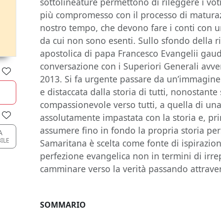
sottolineature permettono di rileggere i vo
più compromesso con il processo di maturaz
nostro tempo, che devono fare i conti con 
da cui non sono esenti. Sullo sfondo della ri
apostolica di papa Francesco Evangelii gaud
conversazione con i Superiori Generali avve
2013. Si fa urgente passare da un’immagine d
e distaccata dalla storia di tutti, nonostan
compassionevole verso tutti, a quella di una
assolutamente impastata con la storia e, pri
assumere fino in fondo la propria storia per
A
ILE
Samaritana è scelta come fonte di ispirazion
perfezione evangelica non in termini di irrep
camminare verso la verità passando attravers
SOMMARIO