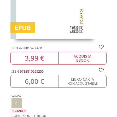
EPUB
ISBN
9788810966631
3,99 €
ACQUISTA
EBOOK
ISBN
9788810555255
6,00 €
LIBRO CARTA
NON ACQUISTABILE
COLLANA
P5
SGUARDI
CONFEZIONE:
E-BOOK