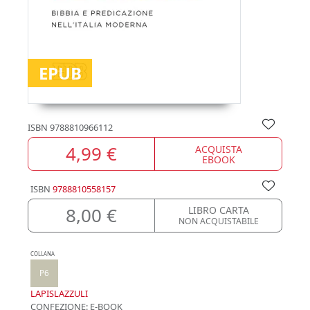
EPUB
ISBN
9788810966112
4,99 €
ACQUISTA
EBOOK
ISBN
9788810558157
8,00 €
LIBRO CARTA
NON ACQUISTABILE
COLLANA
P6
LAPISLAZZULI
CONFEZIONE:
E-BOOK