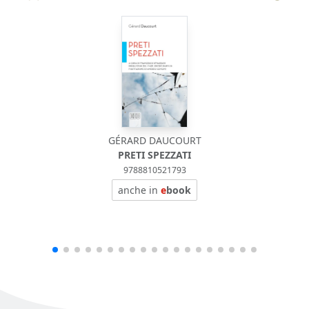
GÉRARD DAUCOURT
PRETI SPEZZATI
9788810521793
anche in
e
book