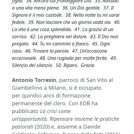
figlio. 34. Ancora sul fronteggiare Dio. 35. Abituati
a una vita meno piena. 36. Un Dio gentile. 37. Il
Signore è il mio custode. 38. Nella notte tu mi sarai
fedele. 39. Non lasciare che un giorno vada via. 40.
La vita è una cosa splendida. 41. La grazia di un
sorriso. 42. La preghiera nel dolore. 43. Il Dio non
pregato. 44. Tu mi cammini a fianco. 45. Ogni
caso. 46. Trovare la parola. 47. Un’occasione
eccezionale. 48. Una rugiada per molte ferite. 49.
Silenzio del silenzio. 50. Riparo. Grazie.
Antonio Torresin
, parroco di San Vito al
Giambellino a Milano, si è occupato
per quindici anni di formazione
permanente del clero. Con EDB ha
pubblicato
La crisi come
un’opportunità. Ripensare insieme le pratiche
pastorali
(2020) e, assieme a Davide