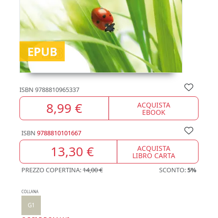
EPUB
ISBN
9788810965337
8,99 €
ACQUISTA
EBOOK
ISBN
9788810101667
13,30 €
ACQUISTA
LIBRO CARTA
PREZZO COPERTINA:
14,00 €
SCONTO:
5%
COLLANA
G1