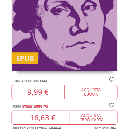
EPUB
ISBN
9788810963944
9,99 €
ACQUISTA
EBOOK
ISBN
9788810559178
16,63 €
ACQUISTA
LIBRO CARTA
PREZZO COPERTINA:
17,50 €
SCONTO:
5%