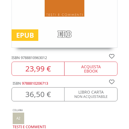
EPUB
ISBN
9788810963012
23,99 €
ACQUISTA
EBOOK
ISBN
9788810206713
36,50 €
LIBRO CARTA
NON ACQUISTABILE
COLLANA
A2
TESTI E COMMENTI