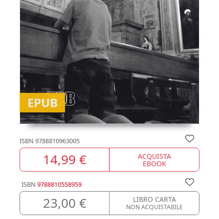
EPUB
ISBN
9788810963005
14,99 €
ACQUISTA
EBOOK
ISBN
9788810558959
23,00 €
LIBRO CARTA
NON ACQUISTABILE