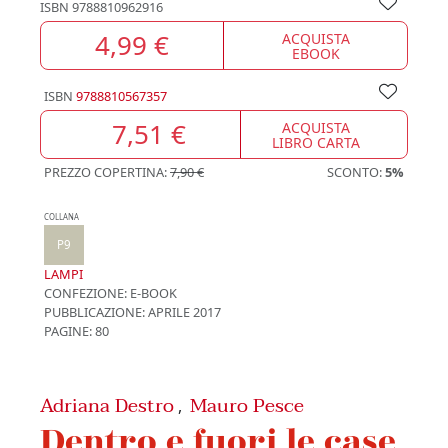
ISBN
9788810962916
4,99 €
ACQUISTA
EBOOK
ISBN
9788810567357
7,51 €
ACQUISTA
LIBRO CARTA
PREZZO COPERTINA:
7,90 €
SCONTO:
5%
COLLANA
P9
LAMPI
CONFEZIONE:
E-BOOK
PUBBLICAZIONE:
APRILE 2017
PAGINE: 80
Adriana Destro
Mauro Pesce
,
Dentro e fuori le case