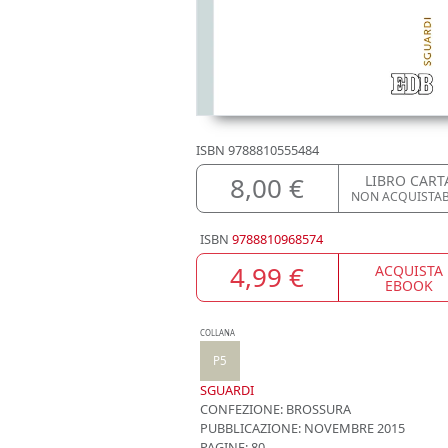
ISBN
9788810555484
8,00 €
LIBRO CART
NON ACQUISTA
ISBN
9788810968574
4,99 €
ACQUISTA
EBOOK
COLLANA
P5
SGUARDI
CONFEZIONE:
BROSSURA
PUBBLICAZIONE:
NOVEMBRE 2015
PAGINE: 80