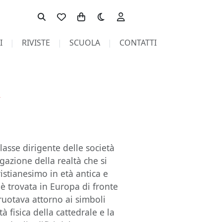
Toggle theme
I
RIVISTE
SCUOLA
CONTATTI
i
asse dirigente delle società
azione della realtà che si
istianesimo in età antica e
è trovata in Europa di fronte
 ruotava attorno ai simboli
tà fisica della cattedrale e la