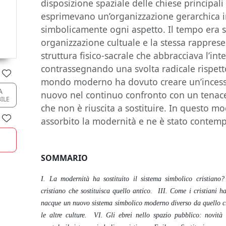
disposizione spaziale delle chiese principali 
esprimevano un’organizzazione gerarchica in
simbolicamente ogni aspetto. Il tempo era 
organizzazione cultuale e la stessa rappre
struttura fisico-sacrale che abbracciava l’int
contrassegnando una svolta radicale rispetto
mondo moderno ha dovuto creare un’incessan
A
nuovo nel continuo confronto con un tenace
BILE
che non è riuscita a sostituire. In questo mo
assorbito la modernità e ne è stato conte
SOMMARIO
I. La modernità ha sostituito il sistema simbolico cristian
cristiano che sostituisca quello antico. III. Come i cristiani h
nacque un nuovo sistema simbolico moderno diverso da quello cr
le altre culture. VI. Gli ebrei nello spazio pubblico: novit